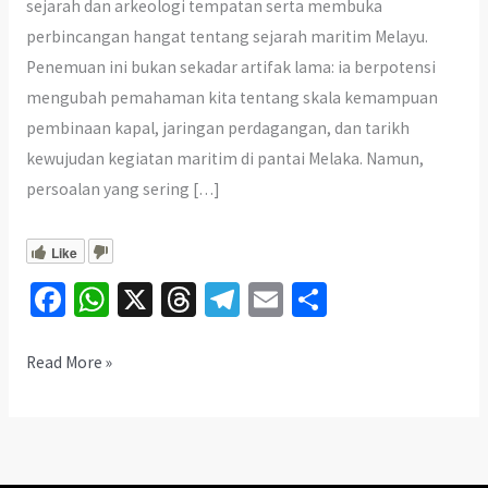
sejarah dan arkeologi tempatan serta membuka
perbincangan hangat tentang sejarah maritim Melayu.
Penemuan ini bukan sekadar artifak lama: ia berpotensi
mengubah pemahaman kita tentang skala kemampuan
pembinaan kapal, jaringan perdagangan, dan tarikh
kewujudan kegiatan maritim di pantai Melaka. Namun,
persoalan yang sering […]
Like
Fa
W
X
T
Te
E
S
ce
h
hr
le
m
h
b
at
ea
gr
ai
ar
Penemuan
Read More »
Bangkai
o
sA
ds
a
l
e
Kapal:
o
p
m
Benarkah
k
p
Ini