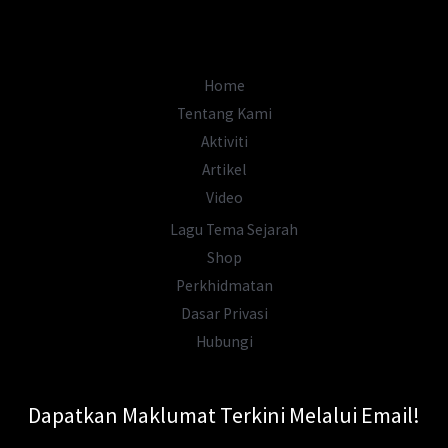
Kapal
Legenda
Mendam
Home
Berahi?
Tentang Kami
Aktiviti
Artikel
Video
Lagu Tema Sejarah
Shop
Perkhidmatan
Dasar Privasi
Hubungi
Dapatkan Maklumat Terkini Melalui Email!