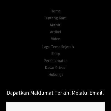
Raja-
Raja
Home
Melayu?
Tentang Kami
Aktiviti
Artikel
Video
Lagu Tema Sejarah
Shop
Perkhidmatan
Dasar Privasi
Hubungi
Dapatkan Maklumat Terkini Melalui Email!