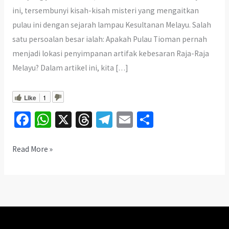
ini, tersembunyi kisah-kisah misteri yang mengaitkan
pulau ini dengan sejarah lampau Kesultanan Melayu. Salah
satu persoalan besar ialah: Apakah Pulau Tioman pernah
menjadi lokasi penyimpanan artifak kebesaran Raja-Raja
Melayu? Dalam artikel ini, kita […]
Like
1
Fa
W
X
T
Te
E
S
ce
h
hr
le
m
h
b
at
ea
gr
ai
ar
Pulau
Read More »
Tioman
o
sA
ds
a
l
e
lokasi
o
p
m
penyimpanan
k
p
artifak
kebesaran