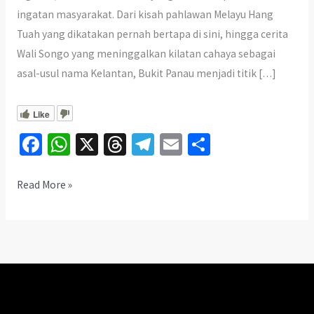
ingatan masyarakat. Dari kisah pahlawan Melayu Hang
Tuah yang dikatakan pernah bertapa di sini, hingga cerita
Wali Songo yang meninggalkan kilatan cahaya sebagai
asal-usul nama Kelantan, Bukit Panau menjadi titik […]
Like
Fa
W
X
T
Te
E
S
ce
h
hr
le
m
h
b
at
ea
gr
ai
ar
Bukit
Read More »
Panau
o
sA
ds
a
l
e
Kelantan:
o
p
m
Misteri
k
p
Hang
Tuah
&