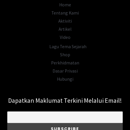
Asal
Home
Usul
Tentang Kami
Nama
Aktiviti
Kelantan
Artikel
Video
Lagu Tema Sejarah
Shop
Perkhidmatan
Dasar Privasi
Hubungi
Dapatkan Maklumat Terkini Melalui Email!