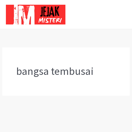
Skip
to
content
bangsa tembusai