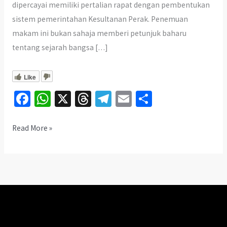
dipercayai memiliki pertalian rapat dengan pembentukan
sistem pemerintahan Kesultanan Perak. Penemuan
makam ini bukan sahaja memberi petunjuk baharu
tentang sejarah bangsa […]
Like
Fa
W
X
T
Te
E
S
ce
h
hr
le
m
h
b
at
ea
gr
ai
ar
Penemuan
Read More »
Makam
o
sA
ds
a
l
e
Nakhoda
o
p
m
Kassim
k
p
di
Kampung
Gajah
Perak