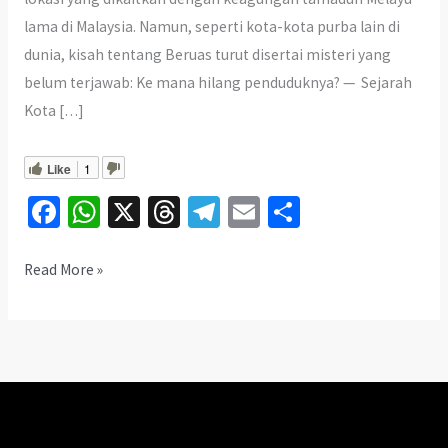
lama di Malaysia. Namun, seperti kota-kota purba lain di
dunia, kisah tentang Beruas turut disertai misteri yang
belum terjawab: Ke mana hilang penduduknya? — Sejarah
Kota […]
Like
1
Fa
W
X
T
Te
E
S
ce
h
hr
le
m
h
b
at
ea
gr
ai
ar
Rahsia
Read More »
Kota
o
sA
ds
a
l
e
Purba
o
p
m
Beruas:
k
p
Ke
Mana
Hilang