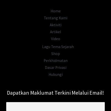
Kejatuhan
Melaka?
Home
Tentang Kami
Aktiviti
Artikel
Video
Lagu Tema Sejarah
Shop
Perkhidmatan
Dasar Privasi
Hubungi
Dapatkan Maklumat Terkini Melalui Email!