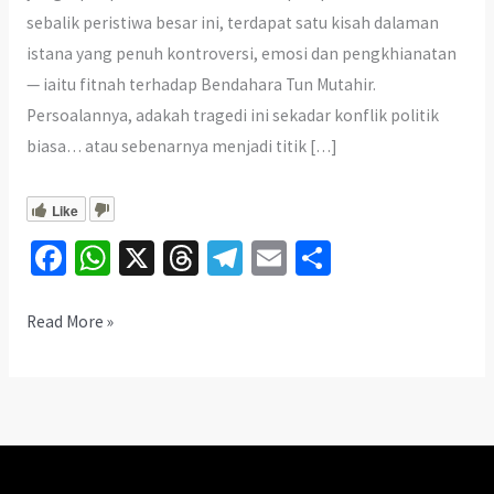
sebalik peristiwa besar ini, terdapat satu kisah dalaman
istana yang penuh kontroversi, emosi dan pengkhianatan
— iaitu fitnah terhadap Bendahara Tun Mutahir.
Persoalannya, adakah tragedi ini sekadar konflik politik
biasa… atau sebenarnya menjadi titik […]
Like
Fa
W
X
T
Te
E
S
ce
h
hr
le
m
h
b
at
ea
gr
ai
ar
Fitnah
Read More »
Tun
o
sA
ds
a
l
e
Mutahir:
o
p
m
Inikah
k
p
Punca
Sebenar