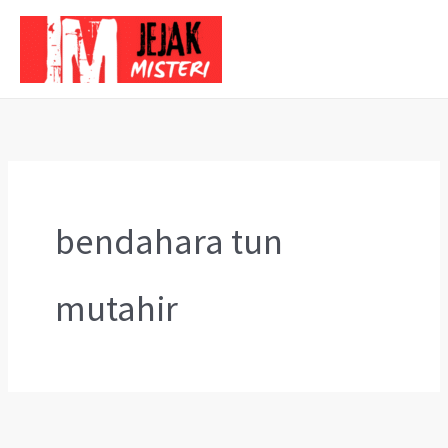
Skip
to
content
bendahara tun
mutahir