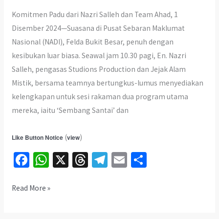
Komitmen Padu dari Nazri Salleh dan Team Ahad, 1
Disember 2024—Suasana di Pusat Sebaran Maklumat
Nasional (NADI), Felda Bukit Besar, penuh dengan
kesibukan luar biasa. Seawal jam 10.30 pagi, En. Nazri
Salleh, pengasas Studions Production dan Jejak Alam
Mistik, bersama teamnya bertungkus-lumus menyediakan
kelengkapan untuk sesi rakaman dua program utama
mereka, iaitu ‘Sembang Santai’ dan
(
)
Like Button Notice
view
Fa
W
X
T
Te
E
S
ce
h
hr
le
m
h
b
at
ea
gr
ai
ar
Sesi
Read More »
Rakaman
o
sA
ds
a
l
e
‘Sembang