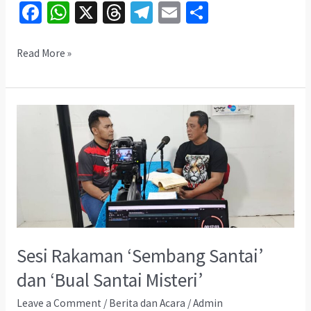
Fa
W
X
T
Te
E
S
ce
h
hr
le
m
h
b
at
ea
gr
ai
ar
Studions
Read More »
Production
o
sA
ds
a
l
e
Perkenal
o
p
m
Gaya
k
p
Melalui
Lagu
Sesi Rakaman ‘Sembang Santai’
dan ‘Bual Santai Misteri’
Leave a Comment
/
Berita dan Acara
/
Admin