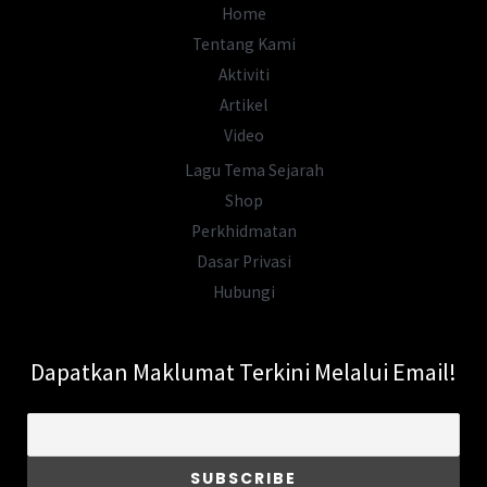
Makam
Home
Dewi
Tentang Kami
Adruja
Aktiviti
Yang
Artikel
Hilang?
Video
Lagu Tema Sejarah
Shop
Perkhidmatan
Dasar Privasi
Hubungi
Dapatkan Maklumat Terkini Melalui Email!