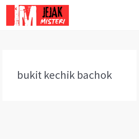
Skip
to
content
bukit kechik bachok