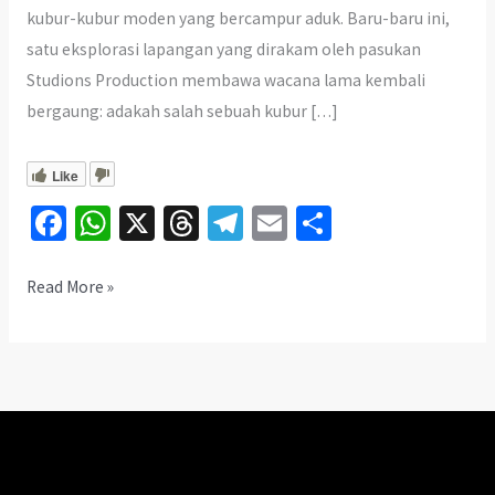
kubur-kubur moden yang bercampur aduk. Baru-baru ini,
satu eksplorasi lapangan yang dirakam oleh pasukan
Studions Production membawa wacana lama kembali
bergaung: adakah salah sebuah kubur […]
Like
Fa
W
X
T
Te
E
S
ce
h
hr
le
m
h
b
at
ea
gr
ai
ar
Rahsia
Read More »
Besar
o
sA
ds
a
l
e
di
o
p
m
Bukit
k
p
Kechik:
Adakah
Ini