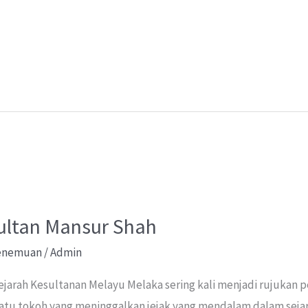
m
h
ar
e
ltan Mansur Shah
Penemuan
/
Admin
Sejarah Kesultanan Melayu Melaka sering kali menjadi rujukan
atu tokoh yang meninggalkan jejak yang mendalam dalam sejar