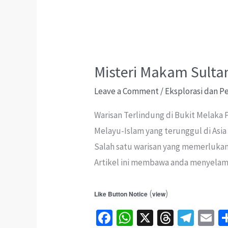
Misteri Makam Sulta
Leave a Comment
/
Eksplorasi dan 
Warisan Terlindung di Bukit Melaka
Melayu-Islam yang terunggul di Asi
Salah satu warisan yang memerlukan 
Artikel ini membawa anda menyelam
(
)
Like Button Notice
view
Fa
W
X
T
Te
E