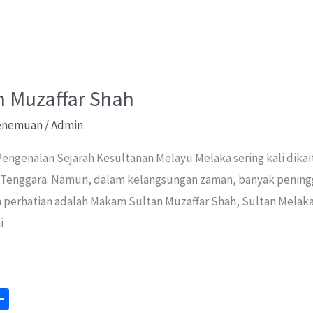
n Muzaffar Shah
Penemuan
/
Admin
 Pengenalan Sejarah Kesultanan Melayu Melaka sering kali di
a Tenggara. Namun, dalam kelangsungan zaman, banyak peningg
perhatian adalah Makam Sultan Muzaffar Shah, Sultan Melaka k
i
S