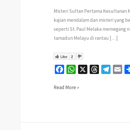
Misteri Sultan Pertama Kesultanan
kajian mendalam dan misteri yang b
seperti St. Paul Melaka memegang nil
tamadun Melayu di rantau […]
Like
2
Fa
W
X
T
Te
E
ce
h
hr
le
b
at
ea
gr
ai
Makam
Read More »
o
sA
ds
a
l
Parameswara
o
p
m
di
k
p
Bukit
Melaka