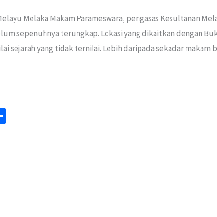
 Melayu Melaka Makam Parameswara, pengasas Kesultanan Mela
elum sepenuhnya terungkap. Lokasi yang dikaitkan dengan Buk
ai sejarah yang tidak ternilai. Lebih daripada sekadar makam b
S
m
h
ar
e