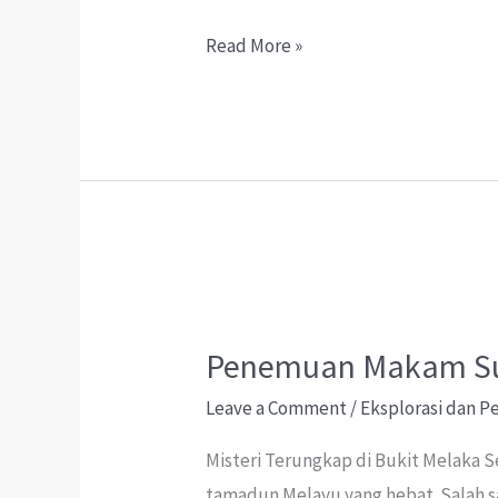
ce
h
hr
le
b
at
ea
gr
ai
Misteri
Read More »
o
sA
ds
a
l
Makam
o
p
m
Sultan
k
p
Muzaffar
Shah
Penemuan Makam Su
Leave a Comment
/
Eksplorasi dan 
Misteri Terungkap di Bukit Melaka 
tamadun Melayu yang hebat. Salah s