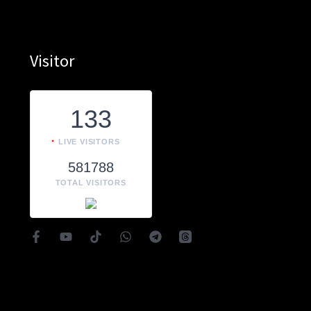
Visitor
133
LIVE VISITORS
581788
TOTAL VISITORS