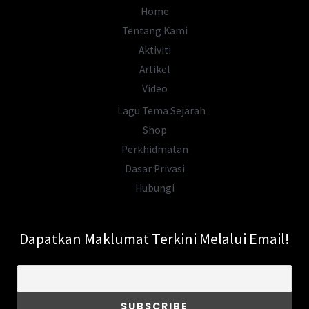
Asal
Home
Usul
Tentang Kami
Nama
Aktiviti
Kelantan
Artikel
Video
Lagu Tema Sejarah
Shop
Perkhidmatan
Dasar Privasi
Hubungi
Dapatkan Maklumat Terkini Melalui Email!