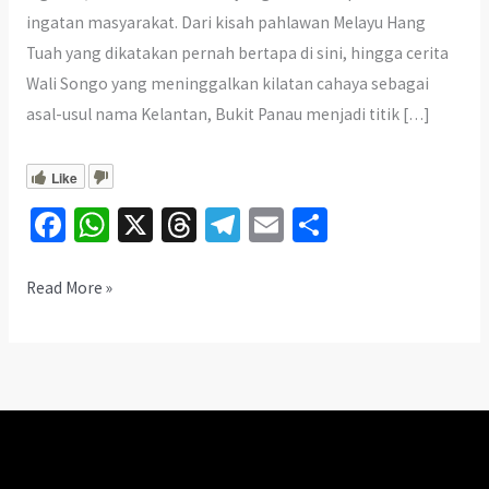
ingatan masyarakat. Dari kisah pahlawan Melayu Hang
Tuah yang dikatakan pernah bertapa di sini, hingga cerita
Wali Songo yang meninggalkan kilatan cahaya sebagai
asal-usul nama Kelantan, Bukit Panau menjadi titik […]
Like
Fa
W
X
T
Te
E
S
ce
h
hr
le
m
h
b
at
ea
gr
ai
ar
Bukit
Read More »
Panau
o
sA
ds
a
l
e
Kelantan:
o
p
m
Misteri
k
p
Hang
Tuah
&