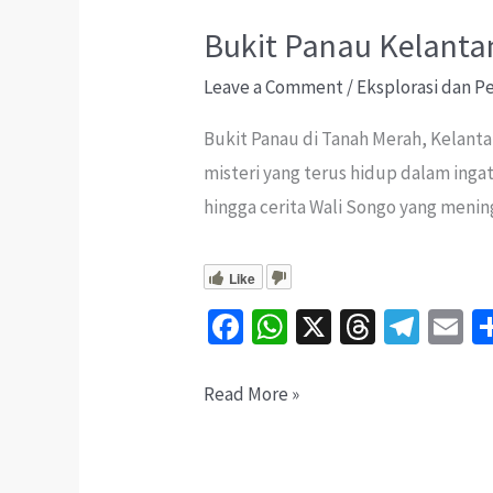
Bukit Panau Kelanta
Leave a Comment
/
Eksplorasi dan 
Bukit Panau di Tanah Merah, Kelanta
misteri yang terus hidup dalam inga
hingga cerita Wali Songo yang menin
Like
Fa
W
X
T
Te
E
ce
h
hr
le
b
at
ea
gr
ai
Bukit
Read More »
o
sA
ds
a
l
Panau
o
p
m
Kelantan: