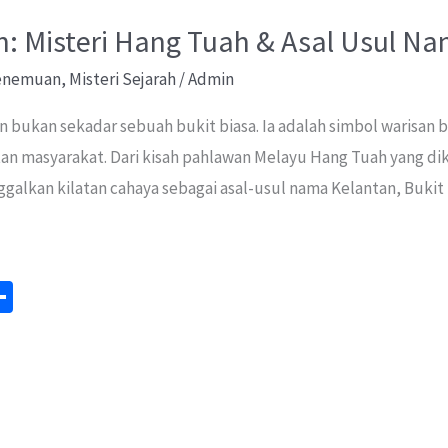
n: Misteri Hang Tuah & Asal Usul N
Penemuan
,
Misteri Sejarah
/
Admin
n bukan sekadar sebuah bukit biasa. Ia adalah simbol warisan
tan masyarakat. Dari kisah pahlawan Melayu Hang Tuah yang dik
ggalkan kilatan cahaya sebagai asal-usul nama Kelantan, Bukit
S
m
h
ar
e