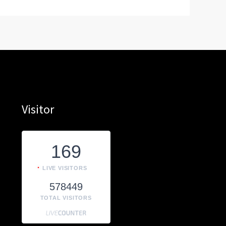
Visitor
169
LIVE VISITORS
578449
TOTAL VISITORS