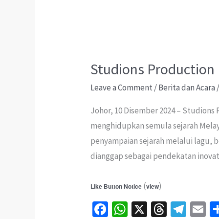
Studions Production 
Leave a Comment
/
Berita dan Acara
Johor, 10 Disember 2024 – Studions 
menghidupkan semula sejarah Melay
penyampaian sejarah melalui lagu, 
dianggap sebagai pendekatan inovat
(
)
Like Button Notice
view
Fa
W
X
T
Te
E