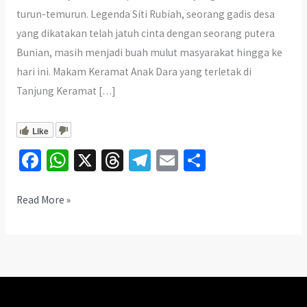
turun-temurun. Legenda Siti Rubiah, seorang gadis desa
yang dikatakan telah jatuh cinta dengan seorang putera
Bunian, masih menjadi buah mulut masyarakat hingga ke
hari ini. Makam Keramat Anak Dara yang terletak di
Tanjung Keramat […]
Like
Fa
W
X
T
Te
E
S
ce
h
hr
le
m
h
b
at
ea
gr
ai
ar
Makam
Read More »
Keramat
o
sA
ds
a
l
e
Anak
o
p
m
Dara
k
p
Kuala
Selangor