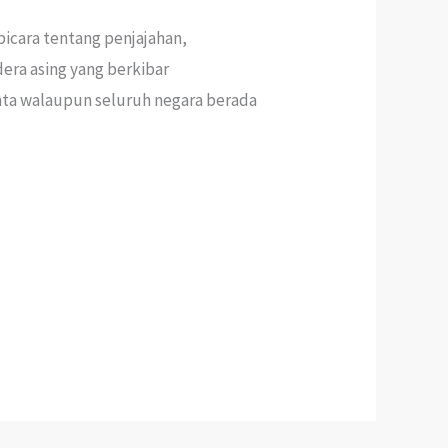
icara tentang penjajahan,
era asing yang berkibar
khta walaupun seluruh negara berada