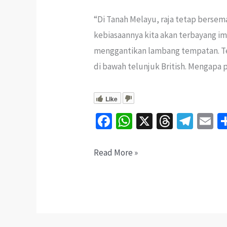
“Di Tanah Melayu, raja tetap berse
kebiasaannya kita akan terbayang im
menggantikan lambang tempatan. Tet
di bawah telunjuk British. Mengapa 
Like
Fa
W
X
T
Te
E
ce
h
hr
le
b
at
ea
gr
ai
Kenapa
Read More »
o
sA
ds
a
l
British
o
p
m
Tak
k
p
Gulingkan
Sultan?