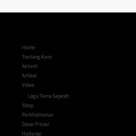
Jawapannya
Mengejutkan
Ramai!
Home
Tentang Kami
Aktiviti
Artikel
Video
Lagu Tema Sejarah
Shop
Perkhidmatan
Dasar Privasi
Hubungi