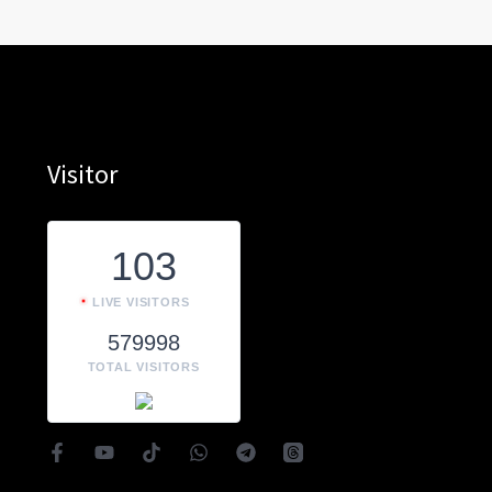
Visitor
103
LIVE VISITORS
579998
TOTAL VISITORS