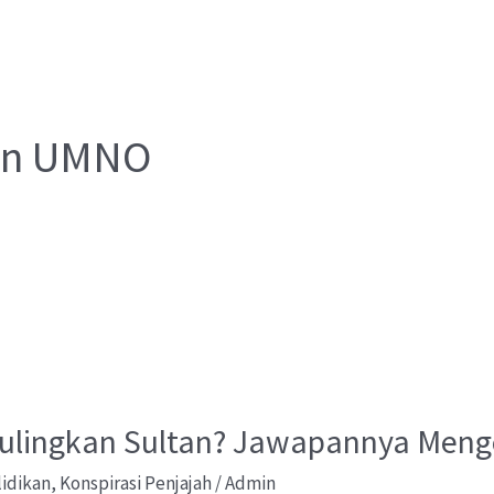
dan UMNO
Gulingkan Sultan? Jawapannya Men
lidikan
,
Konspirasi Penjajah
/
Admin