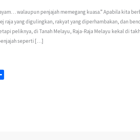
mayam… walaupun penjajah memegang kuasa.” Apabila kita berb
ej raja yang digulingkan, rakyat yang diperhambakan, dan bend
api peliknya, di Tanah Melayu, Raja-Raja Melayu kekal di ta
penjajah seperti […]
S
m
h
ar
e