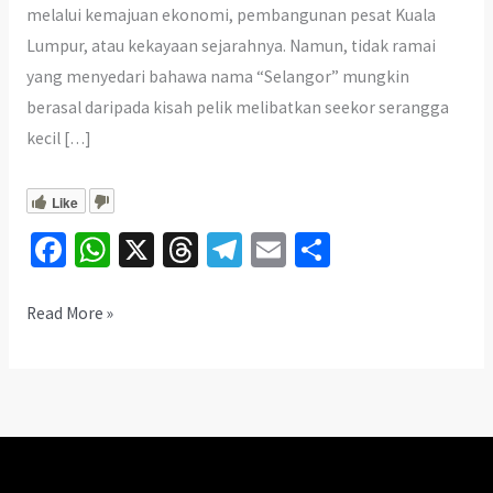
melalui kemajuan ekonomi, pembangunan pesat Kuala
Lumpur, atau kekayaan sejarahnya. Namun, tidak ramai
yang menyedari bahawa nama “Selangor” mungkin
berasal daripada kisah pelik melibatkan seekor serangga
kecil […]
Like
Fa
W
X
T
Te
E
S
ce
h
hr
le
m
h
b
at
ea
gr
ai
ar
Asal-
Read More »
Usul
o
sA
ds
a
l
e
Pelik
o
p
m
Nama
k
p
Selangor