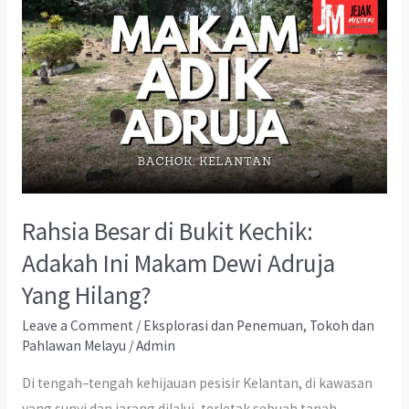
Rahsia Besar di Bukit Kechik:
Adakah Ini Makam Dewi Adruja
Yang Hilang?
Leave a Comment
/
Eksplorasi dan Penemuan
,
Tokoh dan
Pahlawan Melayu
/
Admin
Di tengah–tengah kehijauan pesisir Kelantan, di kawasan
yang sunyi dan jarang dilalui, terletak sebuah tanah