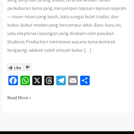
perkuburan lama yang menyimpan lapisan-lapisan sejarah
— nisan-nisan yang lusuh, batu sungai bulat tradisi, dan
kubur-kubur moden yang bercampur aduk. Baru-baru ini,
satu eksplorasi lapangan yang dirakam oleh pasukan
Studions Production membawa wacana lama kembali
bergaung: adakah salah sebuah kubur […]
Like
Fa
W
X
T
Te
E
S
ce
h
hr
le
m
h
b
at
ea
gr
ai
ar
Rahsia
Read More »
Besar
o
sA
ds
a
l
e
di
o
p
m
Bukit
k
p
Kechik: