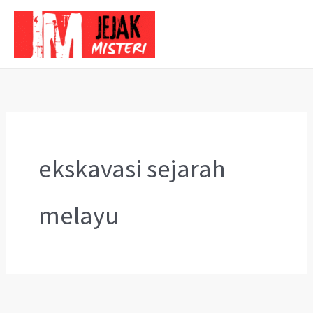
Skip
to
content
ekskavasi sejarah
melayu