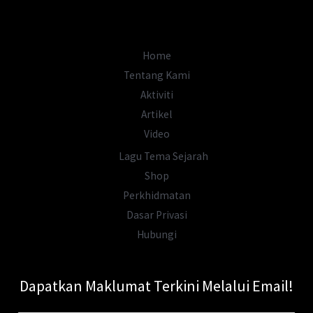
Adakah
Ini
Makam
Home
Dewi
Tentang Kami
Adruja
Aktiviti
Yang
Artikel
Hilang?
Video
Lagu Tema Sejarah
Shop
Perkhidmatan
Dasar Privasi
Hubungi
Dapatkan Maklumat Terkini Melalui Email!