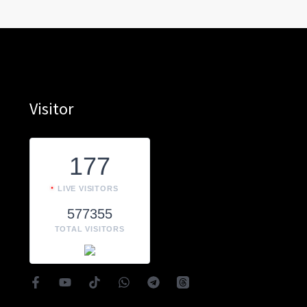
Visitor
177
LIVE VISITORS
577355
TOTAL VISITORS