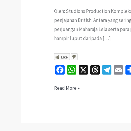
Oleh: Studions Production Kompleks
penjajahan British. Antara yang seri
perjuangan Maharaja Lela serta para
hampir luput daripada […]
Like
Fa
W
X
T
Te
E
ce
h
hr
le
b
at
ea
gr
ai
Misteri
Read More »
o
sA
ds
a
l
Makam
o
p
m
Si
k
p
Putum:
Di