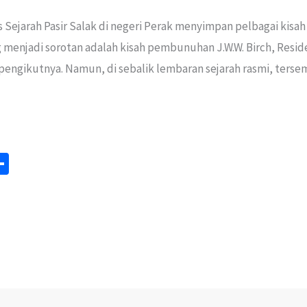
 Sejarah Pasir Salak di negeri Perak menyimpan pelbagai kis
ng menjadi sorotan adalah kisah pembunuhan J.W.W. Birch, Resid
 pengikutnya. Namun, di sebalik lembaran sejarah rasmi, ters
S
m
h
ar
e