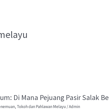
melayu
tum: Di Mana Pejuang Pasir Salak B
Penemuan
,
Tokoh dan Pahlawan Melayu
/
Admin