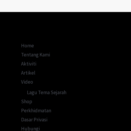
Mana
Pejuang
Pasir
Salak
Bersemadi?
Home
Tentang Kami
Aktiviti
Artikel
Video
Lagu Tema Sejarah
Shop
Perkhidmatan
Dasar Privasi
Hubungi