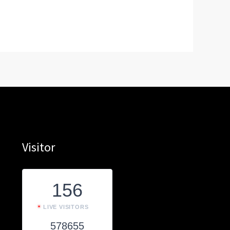
Visitor
156
LIVE VISITORS
578655