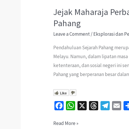
Jejak Maharaja Perba
Pahang
Leave a Comment
/
Eksplorasi dan 
Pendahuluan Sejarah Pahang merupa
Melayu. Namun, dalam lipatan masa
ketenteraan, dan sosial negeri ini 
Pahang yang berperanan besar dala
Like
Fa
W
X
T
Te
E
ce
h
hr
le
b
at
ea
gr
ai
Jejak
Read More »