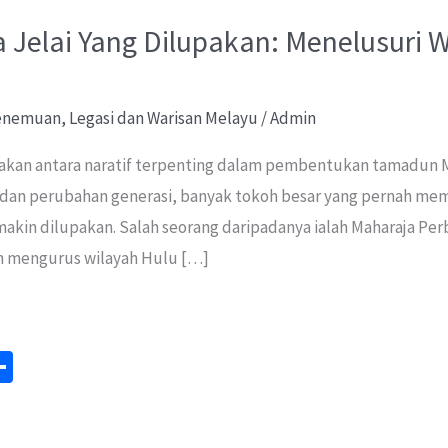
 Jelai Yang Dilupakan: Menelusuri 
Penemuan
,
Legasi dan Warisan Melayu
/
Admin
kan antara naratif terpenting dalam pembentukan tamadun 
 dan perubahan generasi, banyak tokoh besar yang pernah me
semakin dilupakan. Salah seorang daripadanya ialah Maharaja P
m mengurus wilayah Hulu […]
S
m
h
ar