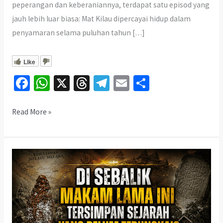
peperangan dan keberaniannya, terdapat satu episod yang
jauh lebih luar biasa: Mat Kilau dipercayai hidup dalam
penyamaran selama puluhan tahun […]
Like
Fa
W
X
T
Te
E
S
ce
h
hr
le
m
h
b
at
ea
gr
ai
ar
Kami
Read More »
Jejak
o
sA
ds
a
l
e
Lokasi
o
p
m
Sebenar
k
p
Mat
Kilau!