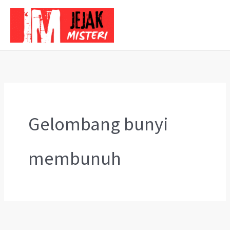
Skip
to
content
Gelombang bunyi
membunuh