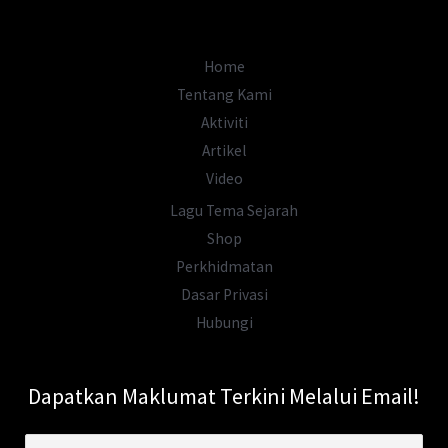
dari
Barat?
Home
Tentang Kami
Aktiviti
Artikel
Video
Lagu Tema Sejarah
Shop
Perkhidmatan
Dasar Privasi
Hubungi
Dapatkan Maklumat Terkini Melalui Email!