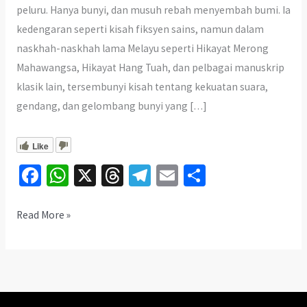
peluru. Hanya bunyi, dan musuh rebah menyembah bumi. Ia
kedengaran seperti kisah fiksyen sains, namun dalam
naskhah-naskhah lama Melayu seperti Hikayat Merong
Mahawangsa, Hikayat Hang Tuah, dan pelbagai manuskrip
klasik lain, tersembunyi kisah tentang kekuatan suara,
gendang, dan gelombang bunyi yang […]
Like
Fa
W
X
T
Te
E
S
ce
h
hr
le
m
h
b
at
ea
gr
ai
ar
Ilmu
Read More »
Akustik
o
sA
ds
a
l
e
Melayu
o
p
m
Lebih
k
p
Dahulu