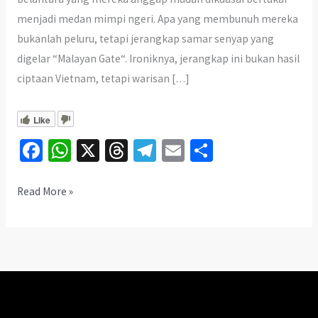
menjadi medan mimpi ngeri. Apa yang membunuh mereka
bukanlah peluru, tetapi jerangkap samar senyap yang
digelar “Malayan Gate“. Ironiknya, jerangkap ini bukan hasil
ciptaan Vietnam, tetapi warisan […]
Like
Fa
W
X
T
Te
E
S
ce
h
hr
le
m
h
b
at
ea
gr
ai
ar
Malayan
Read More »
Gate:
o
sA
ds
a
l
e
Rahsia
o
p
m
Jerangkap
k
p
Samar
Melayu
Yang