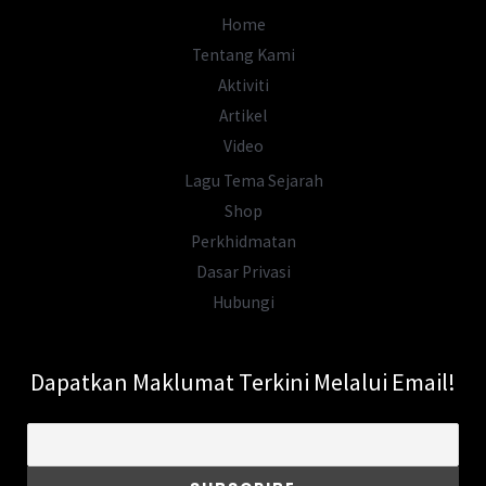
Ditakuti
Home
Dunia
Tentang Kami
Aktiviti
Artikel
Video
Lagu Tema Sejarah
Shop
Perkhidmatan
Dasar Privasi
Hubungi
Dapatkan Maklumat Terkini Melalui Email!