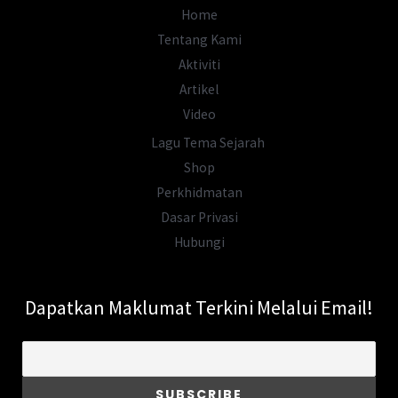
Asal
Home
Usul
Tentang Kami
Nama
Aktiviti
Kelantan
Artikel
Video
Lagu Tema Sejarah
Shop
Perkhidmatan
Dasar Privasi
Hubungi
Dapatkan Maklumat Terkini Melalui Email!