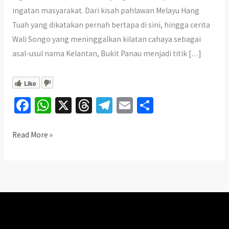
ingatan masyarakat. Dari kisah pahlawan Melayu Hang
Tuah yang dikatakan pernah bertapa di sini, hingga cerita
Wali Songo yang meninggalkan kilatan cahaya sebagai
asal-usul nama Kelantan, Bukit Panau menjadi titik […]
Like
Fa
W
X
T
Te
E
S
ce
h
hr
le
m
h
b
at
ea
gr
ai
ar
Bukit
Read More »
Panau
o
sA
ds
a
l
e
Kelantan:
o
p
m
Misteri
k
p
Hang
Tuah
&