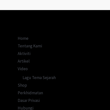
Home
Tentang Kami
Aktiviti
Artikel
Video
Lagu Tema Sejarah
Shop
Perkhidmatan
Dasar Privasi
Hubungi