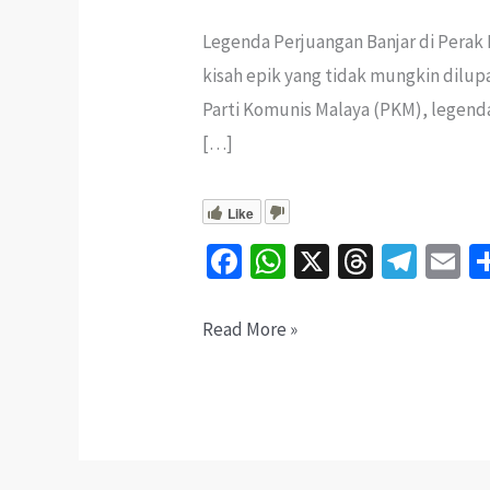
Legenda Perjuangan Banjar di Perak 
kisah epik yang tidak mungkin dilu
Parti Komunis Malaya (PKM), legenda
[…]
Like
Fa
W
X
T
Te
E
ce
h
hr
le
b
at
ea
gr
ai
Kisah
Read More »
o
sA
ds
a
l
Parang
o
p
m
Terbang
k
p
Sungai
Manik