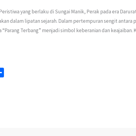
Peristiwa yang berlaku di Sungai Manik, Perak pada era Darura
pakan dalam lipatan sejarah. Dalam pertempuran sengit antar
 “Parang Terbang” menjadi simbol keberanian dan keajaiban. Ki
S
m
h
ar
e