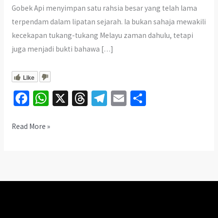
Gobek Api menyimpan satu rahsia besar yang telah lama
terpendam dalam lipatan sejarah. Ia bukan sahaja mewakili
kecekapan tukang-tukang Melayu zaman dahulu, tetapi
juga menjadi bukti bahawa […]
Like
Fa
W
X
T
Te
E
S
ce
h
hr
le
m
h
b
at
ea
gr
ai
ar
Gobek
Read More »
Api
o
sA
ds
a
l
e
Melayu
o
p
m
–
k
p
Bukti
Kita
Dah