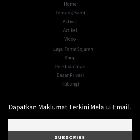
Faham
Home
Sains
Tentang Kami
Sebelum
Aktiviti
Dunia
Artikel
Barat
Video
Bangkit
Lagu Tema Sejarah
Shop
Perkhidmatan
Dasar Privasi
Hubungi
Dapatkan Maklumat Terkini Melalui Email!