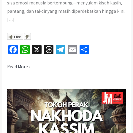
sisa emosi manusia bertembung—menyulam kisah kasih,
pantang, dan takdir yang masih diperdebatkan hingga kini.
[…]
Like
Fa
W
X
T
Te
E
S
ce
h
hr
le
m
h
b
at
ea
gr
ai
ar
Terungkap!
Read More »
Misteri
o
sA
ds
a
l
e
Makam
o
p
m
Puteri
k
p
Limau
Purut
di
Perak