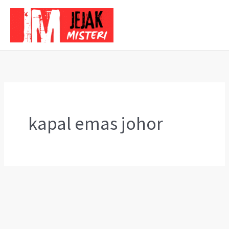
Skip
to
content
kapal emas johor