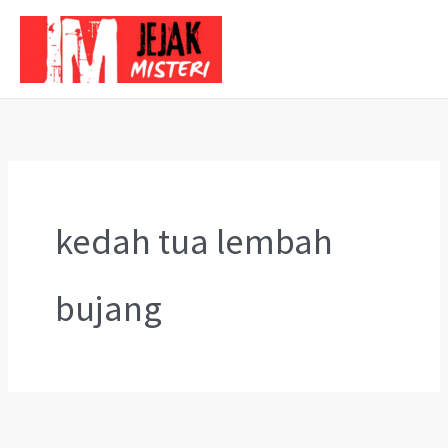
Skip
to
content
kedah tua lembah
bujang