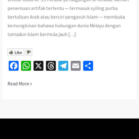
penemuan artifak tertentu — termasuk syiling purba
bertulisan Arab atau berciri pengaruh Islam — membuka
kemungkinan bahawa hubungan dunia Melayu dengan
tamadun Islam bermula jauh […]
Like
Fa
W
X
T
Te
E
S
ce
h
hr
le
m
h
b
at
ea
gr
ai
ar
Syiling
Read More »
Purba
o
sA
ds
a
l
e
Ini
o
p
m
Bukti
k
p
Islam
Sampai
Awal