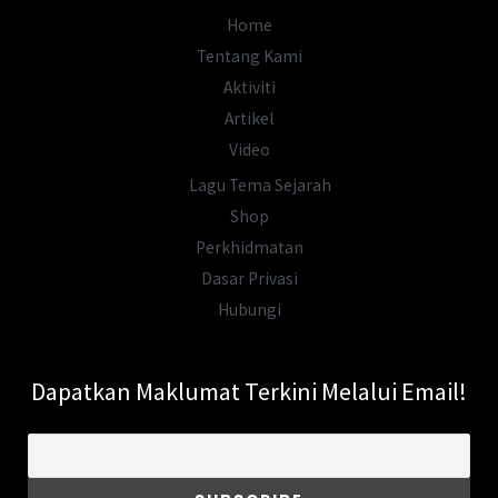
Di
Home
Tanah
Tentang Kami
Melayu
Aktiviti
Artikel
Video
Lagu Tema Sejarah
Shop
Perkhidmatan
Dasar Privasi
Hubungi
Dapatkan Maklumat Terkini Melalui Email!