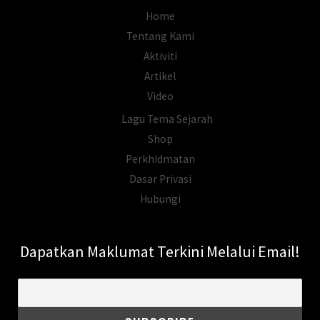
Di
Home
Tanah
Tentang Kami
Melayu
Aktiviti
Artikel
Video
Lagu Tema Sejarah
Shop
Perkhidmatan
Dasar Privasi
Hubungi
Dapatkan Maklumat Terkini Melalui Email!