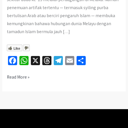
penemuan artifak tertentu — termasuk syiling purba
bertulisan Arab atau berciri pengaruh Islam — membuka
kemungkinan bahawa hubungan dunia Melayu dengan
tamadun Islam bermula jauh […]
Like
Fa
W
X
T
Te
E
S
ce
h
hr
le
m
h
b
at
ea
gr
ai
ar
Syiling
Read More »
Purba
o
sA
ds
a
l
e
Ini
o
p
m
Bukti
k
p
Islam
Sampai
Awal