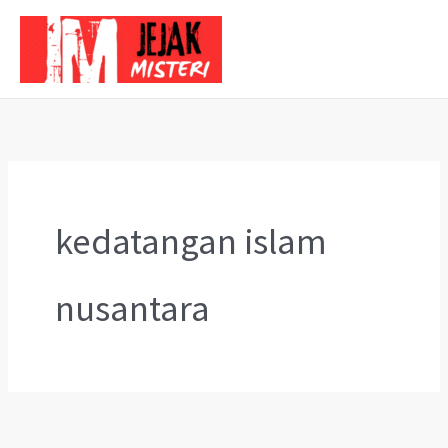
Skip
to
content
kedatangan islam
nusantara