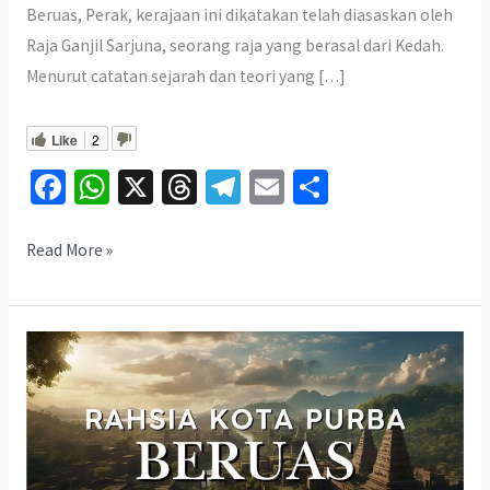
Beruas, Perak, kerajaan ini dikatakan telah diasaskan oleh
Raja Ganjil Sarjuna, seorang raja yang berasal dari Kedah.
Menurut catatan sejarah dan teori yang […]
Like
2
Fa
W
X
T
Te
E
S
ce
h
hr
le
m
h
b
at
ea
gr
ai
ar
Misteri
Read More »
Makam
o
sA
ds
a
l
e
Raja
o
p
m
Ganjil
k
p
Sarjuna