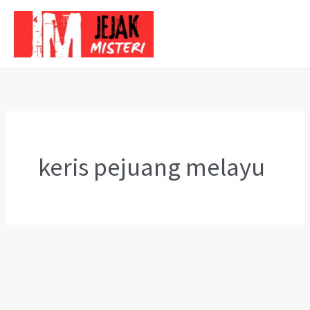
Skip
to
content
keris pejuang melayu