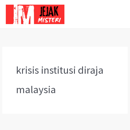
Skip
to
content
krisis institusi diraja
malaysia