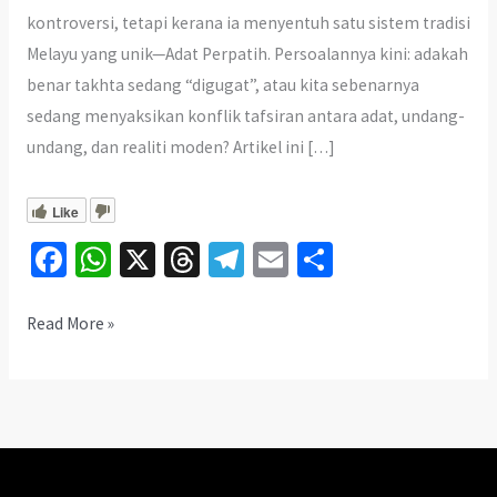
kontroversi, tetapi kerana ia menyentuh satu sistem tradisi
Melayu yang unik—Adat Perpatih. Persoalannya kini: adakah
benar takhta sedang “digugat”, atau kita sebenarnya
sedang menyaksikan konflik tafsiran antara adat, undang-
undang, dan realiti moden? Artikel ini […]
Like
Fa
W
X
T
Te
E
S
ce
h
hr
le
m
h
b
at
ea
gr
ai
ar
Takhta
Read More »
Negeri
o
sA
ds
a
l
e
Sembilan
o
p
m
Digugat?
k
p
Apa
Yang