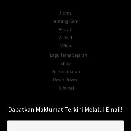
Sebenarnya
Berlaku…
Home
Tentang Kami
Aktiviti
Artikel
Video
Lagu Tema Sejarah
Shop
Perkhidmatan
Dasar Privasi
Hubungi
Dapatkan Maklumat Terkini Melalui Email!