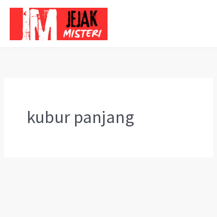
Skip
to
content
kubur panjang