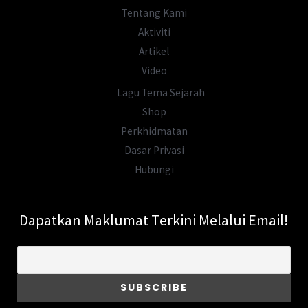
Serindit
Tentang Kami
Melaka
Aktiviti
Artikel
Video
Lagu Tema Sejarah
Shop
Perkhidmatan
Dasar Privasi
Hubungi
Dapatkan Maklumat Terkini Melalui Email!