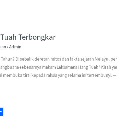
Tuah Terbongkar
uan
/
Admin
Tahun? Di sebalik deretan mitos dan fakta sejarah Melayu, 
angbuana sebenarnya makam Laksamana Hang Tuah? Kisah yang
kini membuka tirai kepada rahsia yang selama ini tersembunyi.
S