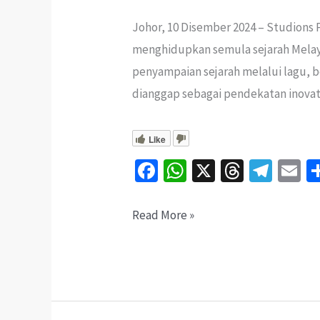
Johor, 10 Disember 2024 – Studions 
menghidupkan semula sejarah Melay
penyampaian sejarah melalui lagu, 
dianggap sebagai pendekatan inovat
Like
Fa
W
X
T
Te
E
ce
h
hr
le
b
at
ea
gr
ai
Studions
Read More »
o
sA
ds
a
l
Production
o
p
m
Perkenal
k
p
Gaya
Melalui