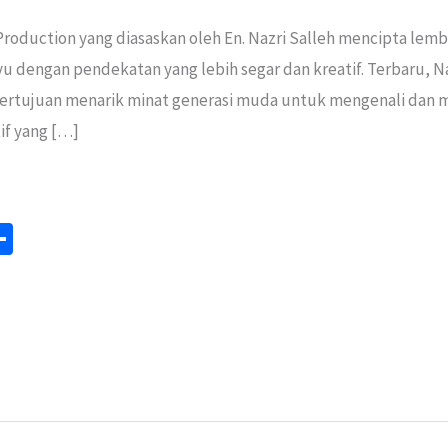
Production yang diasaskan oleh En. Nazri Salleh mencipta lem
u dengan pendekatan yang lebih segar dan kreatif. Terbaru,
bertujuan menarik minat generasi muda untuk mengenali dan me
if yang […]
S
m
h
ar
e