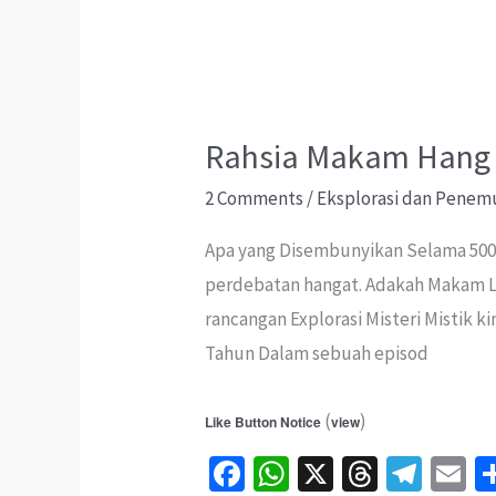
Lagu
Rahsia Makam Hang 
2 Comments
/
Eksplorasi dan Penem
Apa yang Disembunyikan Selama 500 
perdebatan hangat. Adakah Makam L
rancangan Explorasi Misteri Mistik 
Tahun Dalam sebuah episod
(
)
Like Button Notice
view
Fa
W
X
T
Te
E