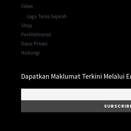
Video
Lagu Tema Sejarah
Shop
Perkhidmatan
Dasar Privasi
Hubungi
Dapatkan Maklumat Terkini Melalui E