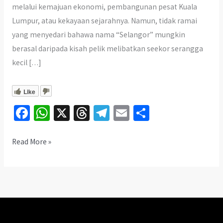
melalui kemajuan ekonomi, pembangunan pesat Kuala
Lumpur, atau kekayaan sejarahnya. Namun, tidak ramai
yang menyedari bahawa nama “Selangor” mungkin
berasal daripada kisah pelik melibatkan seekor serangga
kecil […]
Like
Fa
W
X
T
Te
E
S
ce
h
hr
le
m
h
b
at
ea
gr
ai
ar
Asal-
Read More »
Usul
o
sA
ds
a
l
e
Pelik
o
p
m
Nama
k
p
Selangor