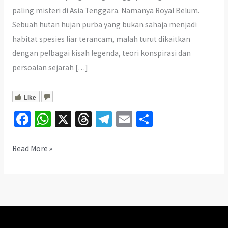
paling misteri di Asia Tenggara. Namanya Royal Belum.
Sebuah hutan hujan purba yang bukan sahaja menjadi
habitat spesies liar terancam, malah turut dikaitkan
dengan pelbagai kisah legenda, teori konspirasi dan
persoalan sejarah […]
Like
Fa
W
X
T
Te
E
S
ce
h
hr
le
m
h
b
at
ea
gr
ai
ar
Apa
Read More »
Yang
o
sA
ds
a
l
e
Raja
o
p
m
Charles
k
p
Cari
Di