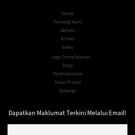
Royal
Belum?
Home
Tentang Kami
Aktiviti
Artikel
Video
Lagu Tema Sejarah
Shop
Perkhidmatan
Dasar Privasi
Hubungi
Dapatkan Maklumat Terkini Melalui Email!