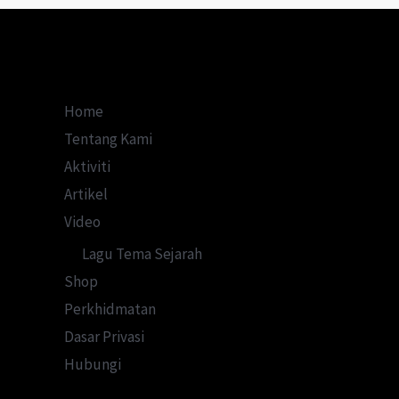
Makam
Kota
Sayong
Home
Tentang Kami
Aktiviti
Artikel
Video
Lagu Tema Sejarah
Shop
Perkhidmatan
Dasar Privasi
Hubungi