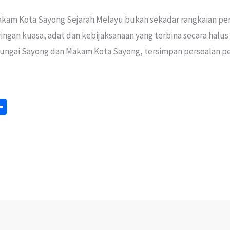
akam Kota Sayong Sejarah Melayu bukan sekadar rangkaian per
ingan kuasa, adat dan kebijaksanaan yang terbina secara halus 
ungai Sayong dan Makam Kota Sayong, tersimpan persoalan pe
S
m
h
ar
e