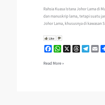
Rahsia Kuasa Istana Johor Lama di M
dan manuskrip lama, tetapi suatu jar
Johor Lama, khususnya di kawasan S
Like
Fa
W
X
T
Te
E
ce
h
hr
le
b
at
ea
gr
ai
Siapa
Read More »
o
sA
ds
a
l
Sebenarnya
o
p
m
Seri
k
p
Nara
Diraja?
–