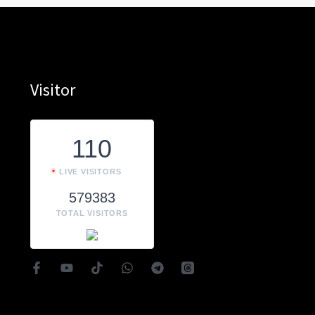
Visitor
110
LIVE VISITORS
579383
TOTAL VISITORS