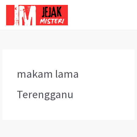
Skip
to
content
makam lama
Terengganu