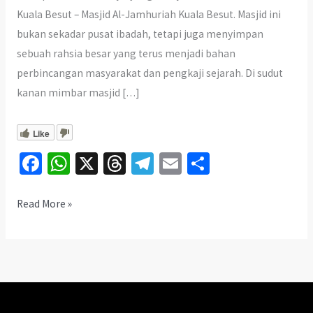
Kuala Besut – Masjid Al-Jamhuriah Kuala Besut. Masjid ini
bukan sekadar pusat ibadah, tetapi juga menyimpan
sebuah rahsia besar yang terus menjadi bahan
perbincangan masyarakat dan pengkaji sejarah. Di sudut
kanan mimbar masjid […]
Like
Fa
W
X
T
Te
E
S
ce
h
hr
le
m
h
b
at
ea
gr
ai
ar
Makam
Read More »
Misteri
o
sA
ds
a
l
e
Masjid
o
p
m
Al-
k
p
Jamhuriah
Kuala