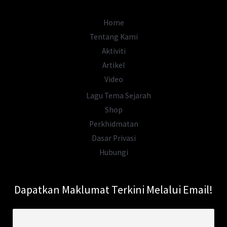
Besut
Home
Tentang Kami
Aktiviti
Artikel
Video
Lagu Tema Sejarah
Shop
Perkhidmatan
Dasar Privasi
Hubungi
Dapatkan Maklumat Terkini Melalui Email!