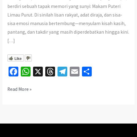
berdiri sebuah tapak memori yang sunyi: Makam Puteri
Limau Purut. Di sinilah lisan rakyat, adat diraja, dan sisa-
sisa emosi manusia bertembung—menyulam kisah kasih,
pantang, dan takdir yang masih diperdebatkan hingga kini.
[…]
Like
Fa
W
X
T
Te
E
S
ce
h
hr
le
m
h
b
at
ea
gr
ai
ar
Terungkap!
Read More »
Misteri
o
sA
ds
a
l
e
Makam
o
p
m
Puteri
k
p
Limau
Purut