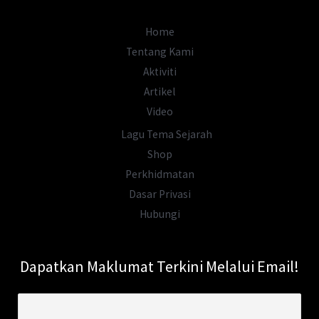
di
Perak
Home
Tentang Kami
Aktiviti
Artikel
Video
Lagu Tema Sejarah
Shop
Perkhidmatan
Dasar Privasi
Hubungi
Dapatkan Maklumat Terkini Melalui Email!