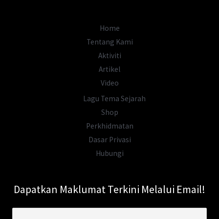
di
Bukit
Home
Serindit
Tentang Kami
Melaka
Aktiviti
Artikel
Video
Lagu Tema Sejarah
Shop
Perkhidmatan
Dasar Privasi
Hubungi
Dapatkan Maklumat Terkini Melalui Email!