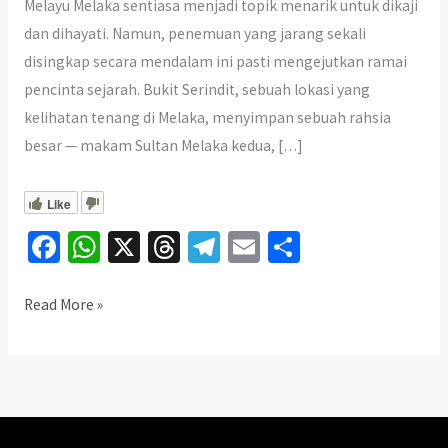
Melayu Melaka sentiasa menjadi topik menarik untuk dikaji
dan dihayati. Namun, penemuan yang jarang sekali
disingkap secara mendalam ini pasti mengejutkan ramai
pencinta sejarah. Bukit Serindit, sebuah lokasi yang
kelihatan tenang di Melaka, menyimpan sebuah rahsia
besar — makam Sultan Melaka kedua, […]
Like
Fa
W
X
T
Te
E
S
ce
h
hr
le
m
h
b
at
ea
gr
ai
ar
Misteri
Read More »
Makam
o
sA
ds
a
l
e
Sultan
o
p
m
Megat
k
p
Iskandar
Shah