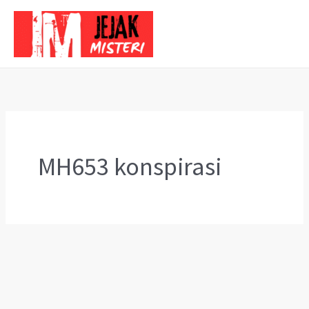
Skip
to
content
MH653 konspirasi