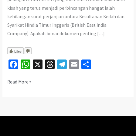
kisah yang terus menjadi perbincangan hangat ialah
kehilangan surat perjanjian antara Kesultanan Kedah dan
Syarikat Hindia Timur Inggeris (British East India
Company). Apakah benar dokumen penting […]
Like
Fa
W
X
T
Te
E
S
ce
h
hr
le
m
h
b
at
ea
gr
ai
ar
Kehilangan
Read More »
Surat
o
sA
ds
a
l
e
Perjanjian
o
p
m
Pulau
k
p
Pinang