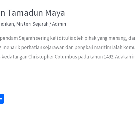
an Tamadun Maya
lidikan
,
Misteri Sejarah
/
Admin
pendam Sejarah sering kali ditulis oleh pihak yang menang, da
ang menarik perhatian sejarawan dan pengkaji maritim ialah k
m kedatangan Christopher Columbus pada tahun 1492. Adakah in
S
m
h
ar
e