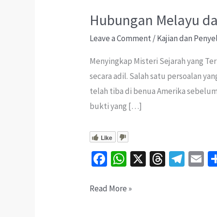
Hubungan Melayu d
Leave a Comment
/
Kajian dan Penye
Menyingkap Misteri Sejarah yang Ter
secara adil. Salah satu persoalan y
telah tiba di benua Amerika sebelu
bukti yang […]
Like
Fa
W
X
T
Te
E
ce
h
hr
le
b
at
ea
gr
ai
Hubungan
Read More »
o
sA
ds
a
l
Melayu