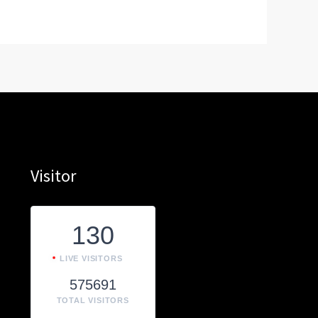
Visitor
130
LIVE VISITORS
575691
TOTAL VISITORS