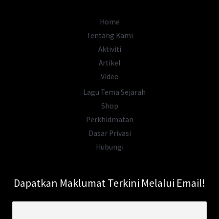
Datoh
Home
Tentang Kami
Aktiviti
Artikel
Video
Lagu Tema Sejarah
Shop
Perkhidmatan
Dasar Privasi
Hubungi
Dapatkan Maklumat Terkini Melalui Email!