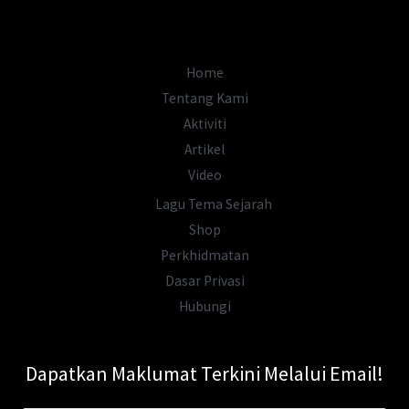
Adakah
Ini
Makam
Home
Dewi
Tentang Kami
Adruja
Aktiviti
Yang
Artikel
Hilang?
Video
Lagu Tema Sejarah
Shop
Perkhidmatan
Dasar Privasi
Hubungi
Dapatkan Maklumat Terkini Melalui Email!