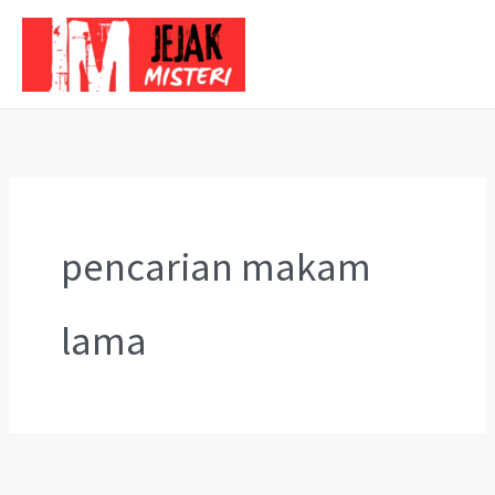
Skip
to
content
pencarian makam
lama