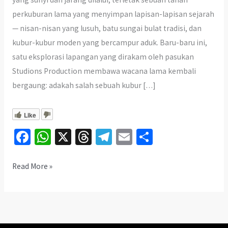
perkuburan lama yang menyimpan lapisan-lapisan sejarah
— nisan-nisan yang lusuh, batu sungai bulat tradisi, dan
kubur-kubur moden yang bercampur aduk. Baru-baru ini,
satu eksplorasi lapangan yang dirakam oleh pasukan
Studions Production membawa wacana lama kembali
bergaung: adakah salah sebuah kubur […]
Like
Fa
W
X
T
Te
E
S
ce
h
hr
le
m
h
b
at
ea
gr
ai
ar
Rahsia
Read More »
Besar
o
sA
ds
a
l
e
di
o
p
m
Bukit
k
p
Kechik: