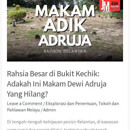
Rahsia Besar di Bukit Kechik:
Adakah Ini Makam Dewi Adruja
Yang Hilang?
Leave a Comment
/
Eksplorasi dan Penemuan
,
Tokoh dan
Pahlawan Melayu
/
Admin
Di tengah–tengah kehijauan pesisir Kelantan, di kawasan
yang sunyi dan jarang dilalui, terletak sebuah tanah