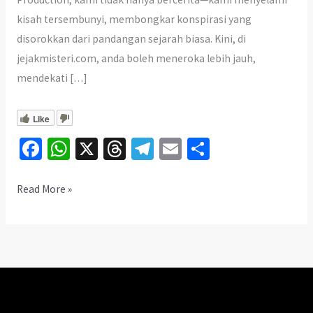
kisah tersembunyi, membongkar konspirasi yang
disorokkan dari pandangan sejarah biasa. Kini, di
jejakmisteri.com, anda boleh meneroka lebih jauh,
mendekati […]
Like
Fa
W
X
T
Te
E
S
ce
h
hr
le
m
h
b
at
ea
gr
ai
ar
Menjejak
Read More »
Sejarah
o
sA
ds
a
l
e
Bangsa
o
p
m
k
p