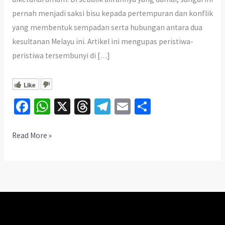
pernah menjadi saksi bisu kepada pertempuran dan konflik
yang membentuk sempadan serta hubungan antara dua
kesultanan Melayu ini. Artikel ini mengupas peristiwa-
peristiwa tersembunyi di […]
Like
Fa
W
X
T
Te
E
S
ce
h
hr
le
m
h
b
at
ea
gr
ai
ar
Pertempuran
Read More »
Tersembunyi
o
sA
ds
a
l
e
di
o
p
m
Sungai
k
p
Bernam