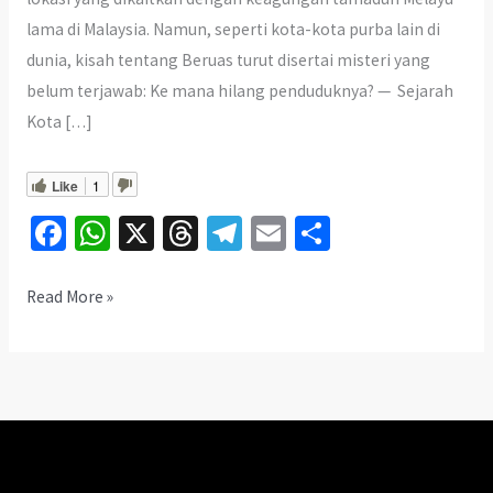
lama di Malaysia. Namun, seperti kota-kota purba lain di
dunia, kisah tentang Beruas turut disertai misteri yang
belum terjawab: Ke mana hilang penduduknya? — Sejarah
Kota […]
Like
1
Fa
W
X
T
Te
E
S
ce
h
hr
le
m
h
b
at
ea
gr
ai
ar
Rahsia
Read More »
Kota
o
sA
ds
a
l
e
Purba
o
p
m
Beruas:
k
p
Ke
Mana
Hilang