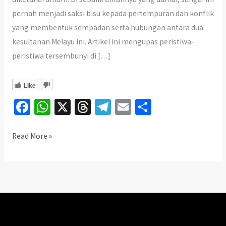
pernah menjadi saksi bisu kepada pertempuran dan konflik
yang membentuk sempadan serta hubungan antara dua
kesultanan Melayu ini. Artikel ini mengupas peristiwa-
peristiwa tersembunyi di […]
Like
Fa
W
X
T
Te
E
S
ce
h
hr
le
m
h
b
at
ea
gr
ai
ar
Pertempuran
Read More »
Tersembunyi
o
sA
ds
a
l
e
di
o
p
m
Sungai
k
p
Bernam