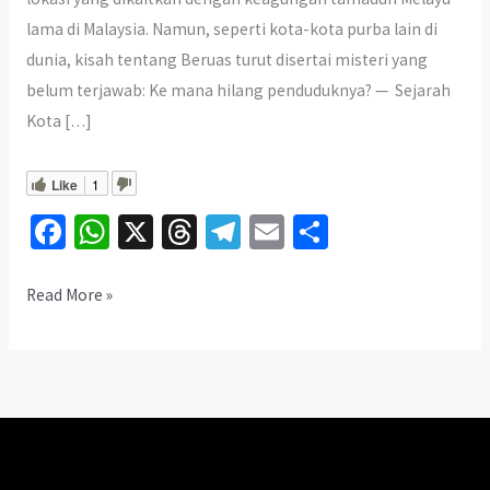
lama di Malaysia. Namun, seperti kota-kota purba lain di
dunia, kisah tentang Beruas turut disertai misteri yang
belum terjawab: Ke mana hilang penduduknya? — Sejarah
Kota […]
Like
1
Fa
W
X
T
Te
E
S
ce
h
hr
le
m
h
b
at
ea
gr
ai
ar
Rahsia
Read More »
Kota
o
sA
ds
a
l
e
Purba
o
p
m
Beruas:
k
p
Ke
Mana
Hilang