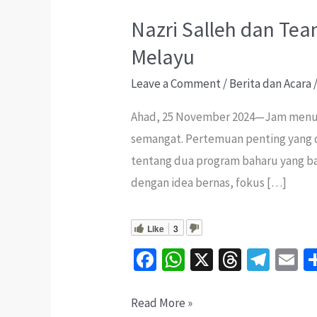
Nazri Salleh dan Tea
Melayu
Leave a Comment
/
Berita dan Acara
Ahad, 25 November 2024—Jam menunj
semangat. Pertemuan penting yang d
tentang dua program baharu yang bak
dengan idea bernas, fokus […]
Like
3
Fa
W
X
T
Te
E
ce
h
hr
le
b
at
ea
gr
ai
Nazri
Read More »