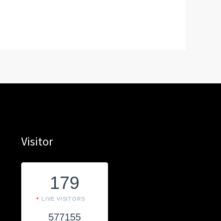
Visitor
179
LIVE VISITORS
577155