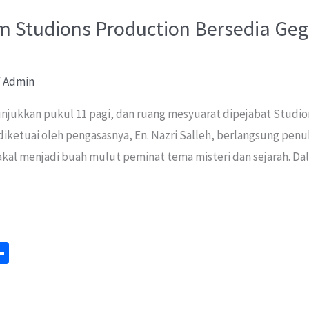
m Studions Production Bersedia Geg
/
Admin
ukkan pukul 11 pagi, dan ruang mesyuarat dipejabat Studion
iketuai oleh pengasasnya, En. Nazri Salleh, berlangsung pen
al menjadi buah mulut peminat tema misteri dan sejarah. Dala
S
m
h
ar